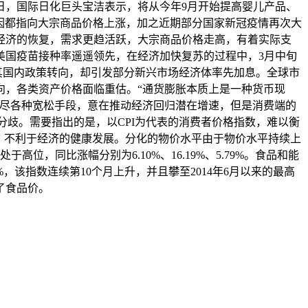
1日，国际日化巨头宝洁表示，将从今年9月开始提高婴儿产品、
原因都指向大宗商品价格上涨，加之近期部分国家新冠疫情再次大
经济的恢复，需求更趋活跃，大宗商品价格走高，有着实际支
美国疫苗接种率遥遥领先，在经济加快复苏的过程中，3月中旬
其国内政策转向，却引发部分新兴市场经济体率先加息。全球市
向，各类资产价格面临重估。“通货膨胀本质上是一种货币现
极尽各种宽松手段，意在推动经济回归潜在增速，但是消费端的
分歧。需要指出的是，以CPI为代表的消费者价格指数，难以衡
，不利于经济的健康发展。分化的物价水平由于物价水平持续上
同比涨幅分别为6.10%、16.19%、5.79%。食品和能
，该指数连续第10个月上升，并且攀至2014年6月以来的最高
了食品价。