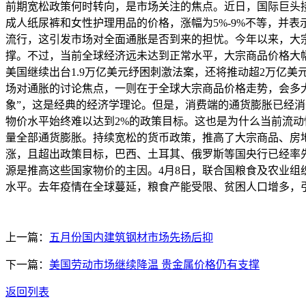
前期宽松政策何时转向，是市场关注的焦点。近日，国际巨头接
成人纸尿裤和女性护理用品的价格，涨幅为5%-9%不等，并
流行，这引发市场对全面通胀是否到来的担忧。今年以来，大
撑。不过，当前全球经济远未达到正常水平，大宗商品价格大
美国继续出台1.9万亿美元纾困刺激法案，还将推动超2万亿
场对通胀的讨论焦点，一则在于全球大宗商品价格走势，会多
象”，这是经典的经济学理论。但是，消费端的通货膨胀已经消
物价水平始终难以达到2%的政策目标。这也是为什么当前流动
量全部通货膨胀。持续宽松的货币政策，推高了大宗商品、房
涨，且超出政策目标，巴西、土耳其、俄罗斯等国央行已经率先加息
源是推高这些国家物价的主因。4月8日，联合国粮食及农业组织发
水平。去年疫情在全球蔓延，粮食产能受限、贫困人口增多，
上一篇：
五月份国内建筑钢材市场先扬后抑
下一篇：
美国劳动市场继续降温 贵金属价格仍有支撑
返回列表