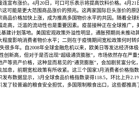
连宣布涨价。4月20日，可口可乐表示将提高饮料价格。4月2
表示这可能是更大范围商品涨价的预兆。这两家国际巨头涨价的
宗商品价格加快上涨，成为推高多国物价水平的共因。随着全球
幅走高，泛滥的流动性也是重要因素。疫苗接种正在全球推广，
美元基建计划落地。美国宏观政策外溢性明显，通胀预期尚未推动
大程度影响消费者物价水平；二则在于疫情期间宽松政策何时转
失很多年。自2008年全球金融危机以来，欧美日等发达经济体
性创新高，但对于是否出现“超级通货膨胀”，市场依然存在严重
地产等资产价格，这种显而易见的“通货膨胀”，会加剧贫富分化
，前期宽松政策有所收紧。这三个国家3月消费者价格指数处于高位，
布数据显示，3月全球食品价格指数录得118.5，环比上升2.1%
引发了较普遍的粮食安全担忧，多国限制粮食出口，这些都推高