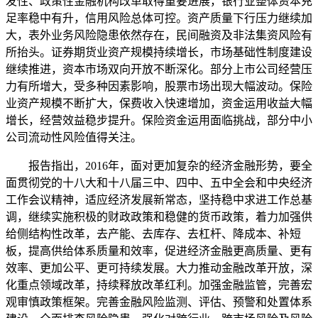
发性、政策性金融机构改革取得重要进展，银行业整体资本充
足率稳中有升，信用风险总体可控。资产质量下行压力继续加
大，表外业务风险隐患依然存在，民间融资及非法集资风险有
所抬头。证券期货业资产规模持续增长，市场基础性制度建设
继续推进，资本市场双向开放不断深化。部分上市公司经营压
力有所增大，受多种因素影响，股票市场出现大幅波动。保险
业资产规模不断扩大，保费收入快速增加，资金运用收益大幅
增长，经营效益稳步提升。保险资金运用面临挑战，部分中小
公司流动性风险值得关注。
报告指出，2016年，面对更加复杂的经济金融形势，要全
面贯彻党的十八大和十八届三中、四中、五中全会和中央经济
工作会议精神，适应经济发展新常态，坚持稳中求进工作总基
调，继续实施积极的财政政策和稳健的货币政策，着力加强供
给侧结构性改革，去产能、去库存、去杠杆、降成本、补短
板，提高供给体系质量和效率，促进经济金融更高质量、更有
效率、更加公平、更可持续发展。大力推动金融改革开放，深
化重点领域改革，持续释放改革红利。加强金融监管，完善宏
观审慎政策框架。完善金融风险监测、评估、预警和处置体系